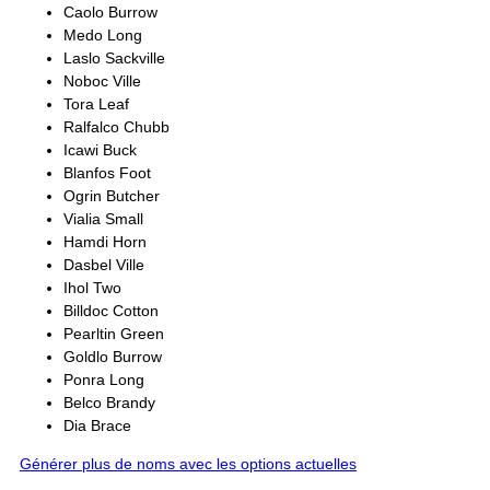
Caolo Burrow
Medo Long
Laslo Sackville
Noboc Ville
Tora Leaf
Ralfalco Chubb
Icawi Buck
Blanfos Foot
Ogrin Butcher
Vialia Small
Hamdi Horn
Dasbel Ville
Ihol Two
Billdoc Cotton
Pearltin Green
Goldlo Burrow
Ponra Long
Belco Brandy
Dia Brace
Générer plus de noms avec les options actuelles