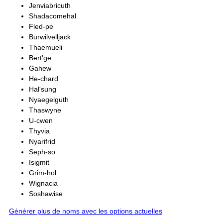
Jenviabricuth
Shadacomehal
Fled-pe
Burwilvelljack
Thaemueli
Bert'ge
Gahew
He-chard
Hal'sung
Nyaegelguth
Thaswyne
U-cwen
Thyvia
Nyarifrid
Seph-so
Isigmit
Grim-hol
Wignacia
Soshawise
Générer plus de noms avec les options actuelles