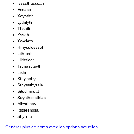
Issssthasssah
Essass
Xōysthth
Lythilytli
Thsatli
Yssah
Xo-cieth
Hmysslesssah
Lith-sah
Llithsicet
Tsynasytsyth
Lishi
Sthy'sahy
Sthyssthyssia
Sitsshmisat
Saysthcesthlas
Micsthsay
Itstseshssa
Shy-ma
Générer plus de noms avec les options actuelles