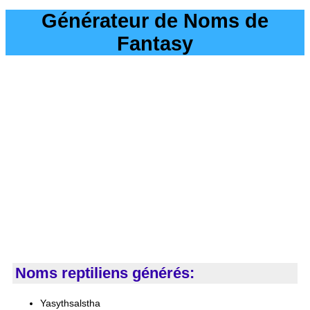
Générateur de Noms de
Fantasy
Noms reptiliens générés:
Yasythsalstha